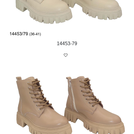
м. Бровари
вул. С. Москаленка, 18-а
14453-79
тел:
(04594) 6-70-27
Понеділок
9:00 - 17:00
Вівторок
9:00 - 17:00
Середа
9:00 - 17:00
Четвер
9:00 - 17:00
П’ятниця
9:00 - 17:00
© 2018 BISTFOR
Powered by
Sayen