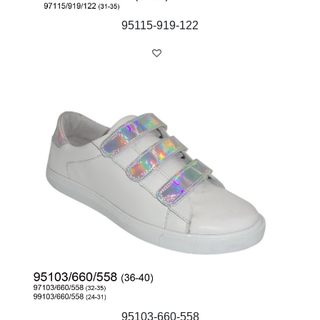
95115-919-122
м. Бровари
вул. С. Москаленка, 18-а
тел:
(04594) 6-70-27
Понеділок
9:00 - 17:00
Вівторок
9:00 - 17:00
Середа
9:00 - 17:00
Четвер
9:00 - 17:00
П’ятниця
9:00 - 17:00
© 2018 BISTFOR
Powered by
Sayen
95103-660-558