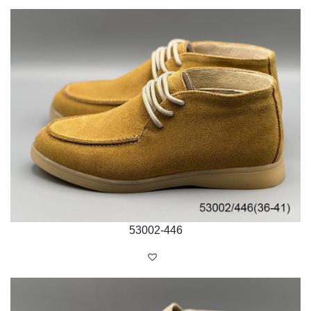
м. Бровари
вул. С. Москаленка, 18-а
тел:
(04594) 6-70-27
Понеділок
9:00 - 17:00
Вівторок
9:00 - 17:00
Середа
9:00 - 17:00
53002-446
Четвер
9:00 - 17:00
П’ятниця
9:00 - 17:00
© 2018 BISTFOR
Powered by
Sayen