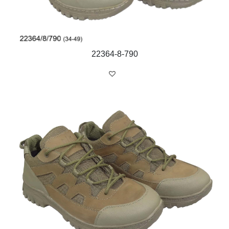
22364-8-790
м. Бровари
вул. С. Москаленка, 18-а
тел:
(04594) 6-70-27
Понеділок
9:00 - 17:00
Вівторок
9:00 - 17:00
Середа
9:00 - 17:00
Четвер
9:00 - 17:00
П’ятниця
9:00 - 17:00
© 2018 BISTFOR
Powered by
Sayen