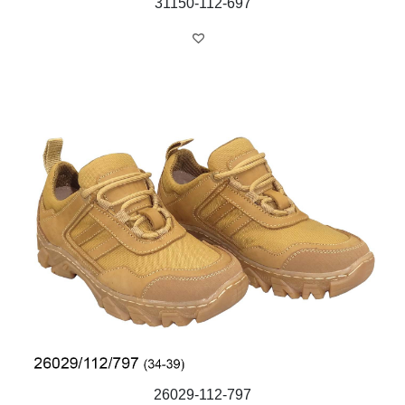
31150-112-697
26029-112-797